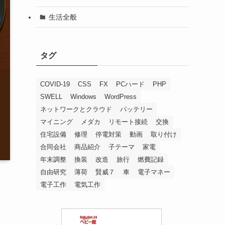
生活全般
タグ
COVID-19
CSS
FX
PCハード
PHP
SWELL
Windows
WordPress
ネットワークとクラウド
バッテリー
マイニング
メダカ
リモート接続
交換
住宅設備
修理
停電対策
動画
取り付け
合同会社
商品紹介
子テーマ
家電
年末調整
換装
改造
旅行
燃費記録
自由研究
薄荷
賢威７
車
電子マネー
電子工作
電気工作