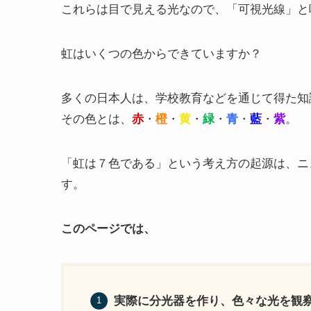
これらは目で見える光なので、「可視光線」と
虹はいくつの色からできていますか？
多くの日本人は、学校教育などを通じて得た知
その色とは、
赤
・
橙
・
黄
・
緑
・
青
・
藍
・
紫
。
「虹は７色である」という考え方の起源は、ニ
す。
このページでは、
実際に分光器を作り、色々な光を観