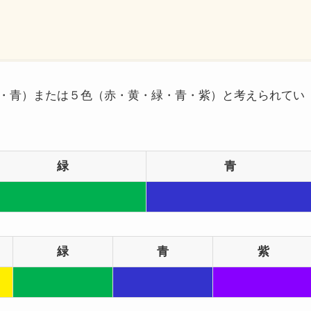
・青）または５色（赤・黄・緑・青・紫）と考えられてい
緑
青
緑
青
紫