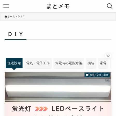
まとメモ
ホーム
ＤＩＹ
ＤＩＹ
住宅設備
電気・電子工作
停電時の電源対策
換装
家電
車
修理・交換・取付