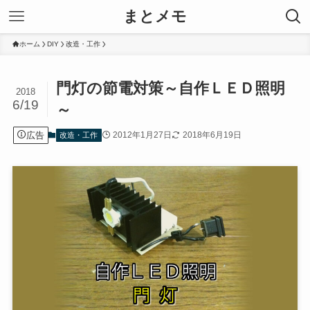
まとメモ
ホーム
DIY
改造・工作
門灯の節電対策～自作ＬＥＤ照明
2018
6/19
～
広告
2012年1月27日
2018年6月19日
改造・工作