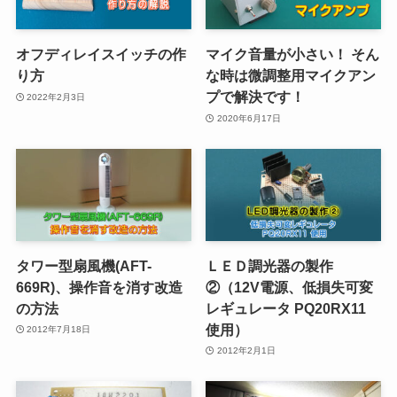
オフディレイスイッチの作
マイク音量が小さい！ そん
り方
な時は微調整用マイクアン
プで解決です！
2022年2月3日
2020年6月17日
タワー型扇風機(AFT-
ＬＥＤ調光器の製作
669R)、操作音を消す改造
②（12V電源、低損失可変
の方法
レギュレータ PQ20RX11
使用）
2012年7月18日
2012年2月1日