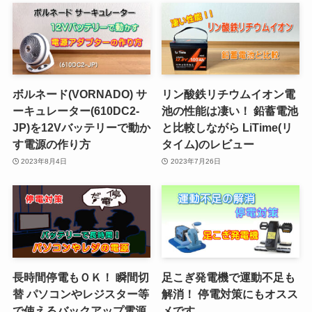
ボルネード(VORNADO) サ
リン酸鉄リチウムイオン電
ーキュレーター(610DC2-
池の性能は凄い！ 鉛蓄電池
JP)を12Vバッテリーで動か
と比較しながら LiTime(リ
す電源の作り方
タイム)のレビュー
2023年8月4日
2023年7月26日
長時間停電もＯＫ！ 瞬間切
足こぎ発電機で運動不足も
替 パソコンやレジスター等
解消！ 停電対策にもオスス
で使えるバックアップ電源
メです