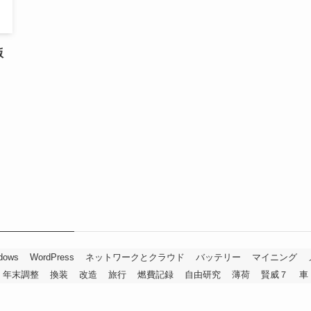
版
dows
WordPress
ネットワークとクラウド
バッテリー
マイニング
年末調整
換装
改造
旅行
燃費記録
自由研究
薄荷
賢威７
車