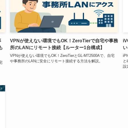
事
VPNが使えない環境でもOK！ZeroTierで自宅や事務
i
も
所のLANにリモート接続【ルーター1台構成】
い
VPNが使えない環境でもOK！ZeroTierとGL-MT2500Aで、自宅
i
や事務所のLANに安全にリモート接続する方法を解説。
と
宅
設
ト