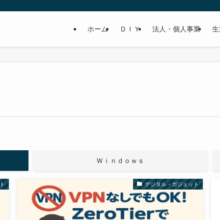
ホーム
ＤＩＹ
法人・個人事業
生
Ｗｉｎｄｏｗｓ
ト
デジタル・ガジェット