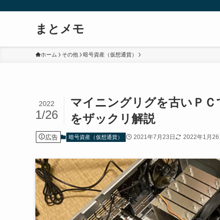
まとメモ
ホーム
その他
暗号資産（仮想通貨）
マイニングリグを古いＰＣ
2022
1/26
をザックリ解説
広告
2021年7月23日
2022年1月2
暗号資産（仮想通貨）