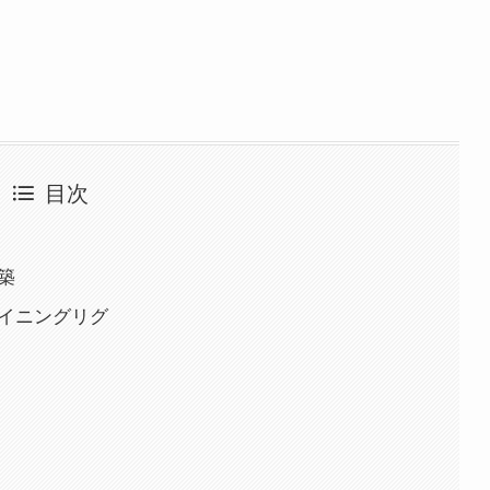
目次
築
マイニングリグ