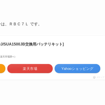
リーは、ＲＢＣ７Ｌ です。
500J/SUA1500JB交換用バッテリキット]
点 | 楽天市場調べ）
楽天市場
Yahooショッピング
ポチップ