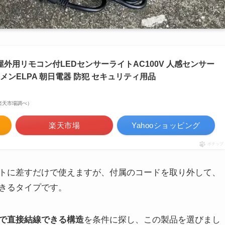
形 屋外用リモコン付LEDセンサーライトAC100V 人感センサー
ーメンELPA 朝日電器 防犯 セキュリティ用品
 | 楽天市場調べ）
楽天市場
Yahooショッピング
ポチップ
トに差すだけで使えますが、付属のコードを取り外して、
きるタイプです。
で直接結線できる構造
を条件に探し、この製品を選びまし