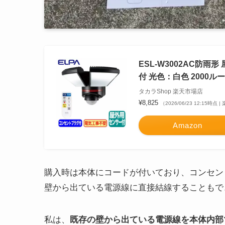
ESL-W3002AC防雨
付 光色：白色 2000ル
タカラShop 楽天市場店
¥8,825
（2026/06/23 12:15時点
Amazon
購入時は本体にコードが付いており、コンセン
壁から出ている電源線に直接結線することもで
私は、
既存の壁から出ている電源線を本体内部