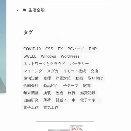
生活全般
タグ
COVID-19
CSS
FX
PCハード
PHP
SWELL
Windows
WordPress
ネットワークとクラウド
バッテリー
マイニング
メダカ
リモート接続
交換
住宅設備
修理
停電対策
動画
取り付け
合同会社
商品紹介
子テーマ
家電
年末調整
換装
改造
旅行
燃費記録
自由研究
薄荷
賢威７
車
電子マネー
電子工作
電気工作