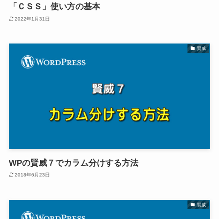
「ＣＳＳ」使い方の基本
2022年1月31日
賢威
WPの賢威７でカラム分けする方法
2018年6月23日
賢威