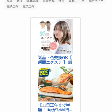
改造
旅行
燃費記録
自由研究
薄荷
賢威７
車
電子マネー
電子工作
電気工作