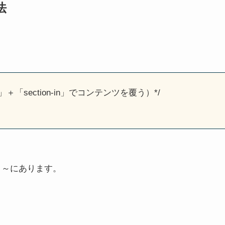
法
」＋「section-in」でコンテンツを覆う）*/
目～にあります。