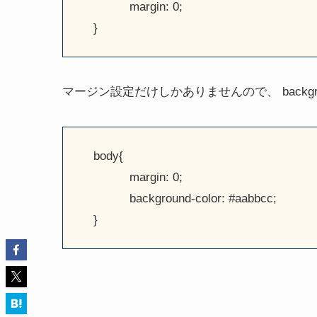
margin: 0;
}
マージン設定だけしかありませんので、 backgro
body{
margin: 0;
background-color: #aabbcc;
}