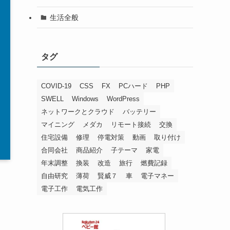
生活全般
タグ
COVID-19
CSS
FX
PCハード
PHP
SWELL
Windows
WordPress
ネットワークとクラウド
バッテリー
マイニング
メダカ
リモート接続
交換
住宅設備
修理
停電対策
動画
取り付け
合同会社
商品紹介
子テーマ
家電
年末調整
換装
改造
旅行
燃費記録
自由研究
薄荷
賢威７
車
電子マネー
電子工作
電気工作