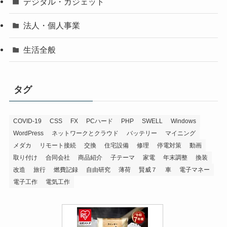
デジタル・ガジェット
法人・個人事業
生活全般
タグ
COVID-19
CSS
FX
PCハード
PHP
SWELL
Windows
WordPress
ネットワークとクラウド
バッテリー
マイニング
メダカ
リモート接続
交換
住宅設備
修理
停電対策
動画
取り付け
合同会社
商品紹介
子テーマ
家電
年末調整
換装
改造
旅行
燃費記録
自由研究
薄荷
賢威７
車
電子マネー
電子工作
電気工作