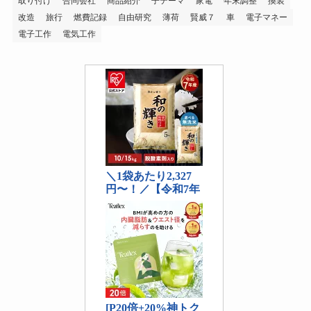
取り付け
合同会社
商品紹介
子テーマ
家電
年末調整
換装
改造
旅行
燃費記録
自由研究
薄荷
賢威７
車
電子マネー
電子工作
電気工作