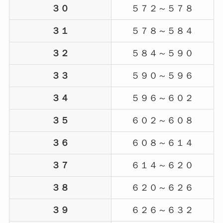
３０
５７２～５７８
３１
５７８～５８４
３２
５８４～５９０
３３
５９０～５９６
３４
５９６～６０２
３５
６０２～６０８
３６
６０８～６１４
３７
６１４～６２０
３８
６２０～６２６
３９
６２６～６３２