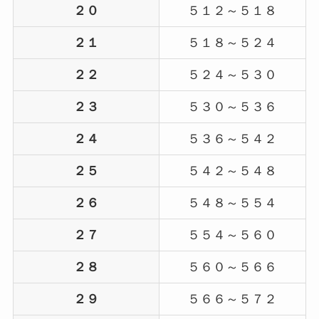
２０
５１２～５１８
２１
５１８～５２４
２２
５２４～５３０
２３
５３０～５３６
２４
５３６～５４２
２５
５４２～５４８
２６
５４８～５５４
２７
５５４～５６０
２８
５６０～５６６
２９
５６６～５７２