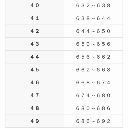
４０
６３２～６３８
４１
６３８～６４４
４２
６４４～６５０
４３
６５０～６５６
４４
６５６～６６２
４５
６６２～６６８
４６
６６８～６７４
４７
６７４～６８０
４８
６８０～６８６
４９
６８６～６９２