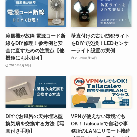
扇風機が故障 電源コード断
壁直付けの古い防犯ライト
線をDIY修理！参考例と安
をDIYで交換！LEDセンサ
全に直すための注意点【他
ーライト設置の実例
機種にも応用可】
2025年8月14日
2025年8月26日
DIYでお風呂の天井埋込型
VPNが使えない環境でも
換気扇を交換する方法【写
OK！Tailscaleで自宅や事
真付き手順】
務所のLANにリモート接続