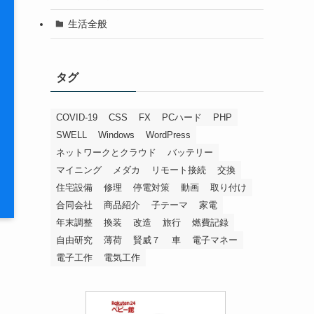
生活全般
タグ
COVID-19
CSS
FX
PCハード
PHP
SWELL
Windows
WordPress
ネットワークとクラウド
バッテリー
マイニング
メダカ
リモート接続
交換
住宅設備
修理
停電対策
動画
取り付け
合同会社
商品紹介
子テーマ
家電
年末調整
換装
改造
旅行
燃費記録
自由研究
薄荷
賢威７
車
電子マネー
電子工作
電気工作